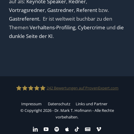
auf als:
Keynote Speaker
,
Redner
,
Vortragsredner
,
Gastredner
,
Referent
bzw.
Gastreferent.
Er ist weltweit buchbar zu den
Themen
Verhaltens-Profiling
,
Cybercrime
und
die
dunkle Seite der KI
.
242
Bewertungen auf ProvenExpert.com
Impressum
Datenschutz
Links und Partner
Dr.Mark T.Hofmann
© Copyright 2026 - Dr. Mark T. Hofmann - Alle Rechte
vorbehalten.
LinkedIn
YouTube
Spotify
Apple
Tiktok
Benutzerdefiniert
Vimeo