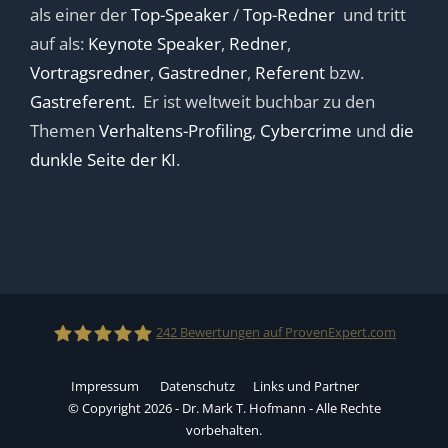
als einer der
Top-Speaker
/
Top-Redner
und tritt
auf als:
Keynote Speaker
,
Redner
,
Vortragsredner
,
Gastredner
,
Referent
bzw.
Gastreferent.
Er ist weltweit buchbar zu den
Themen
Verhaltens-Profiling
,
Cybercrime
und
die
dunkle Seite der KI
.
242
Bewertungen auf ProvenExpert.com
Impressum
Datenschutz
Links und Partner
Dr.Mark T.Hofmann
© Copyright 2026 - Dr. Mark T. Hofmann - Alle Rechte
vorbehalten.